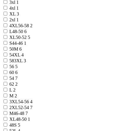
3xl
1
4xl
1
XL
3
2xl
1
4XL56-58
2
L48-50
6
XL50-52
5
S44-46
1
50M
6
54XL
4
583XL
3
56
5
60
6
54
7
62
2
L
2
M
2
3XL54-56
4
2XL52-54
7
M46-48
7
XL48-50
1
48S
5
52L
4