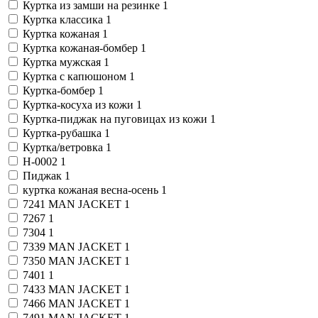
Куртка из замши на резинке
1
Куртка классика
1
Куртка кожаная
1
Куртка кожаная-бомбер
1
Куртка мужская
1
Куртка с капюшоном
1
Куртка-бомбер
1
Куртка-косуха из кожи
1
Куртка-пиджак на пуговицах из кожи
1
Куртка-рубашка
1
Куртка/ветровка
1
Н-0002
1
Пиджак
1
куртка кожаная весна-осень
1
7241 MAN JACKET
1
7267
1
7304
1
7339 MAN JACKET
1
7350 MAN JACKET
1
7401
1
7433 MAN JACKET
1
7466 MAN JACKET
1
7491 MAN JACKET
1