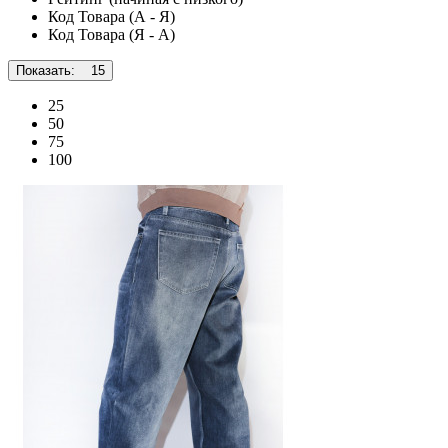
Код Товара (А - Я)
Код Товара (Я - А)
Показать:
15
25
50
75
100